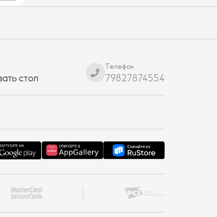
Телефон
ать стол
79827874554