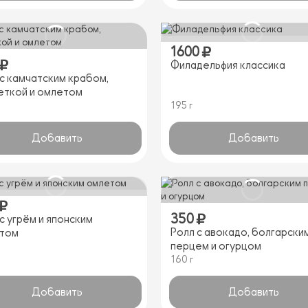
1600
Филадельфия классика
 с камчатским крабом,
еткой и омлетом
195 г
Добавить
Добавить
350
с угрём и японским
Ролл с авокадо, болгарски
том
перцем и огурцом
160 г
Добавить
Добавить