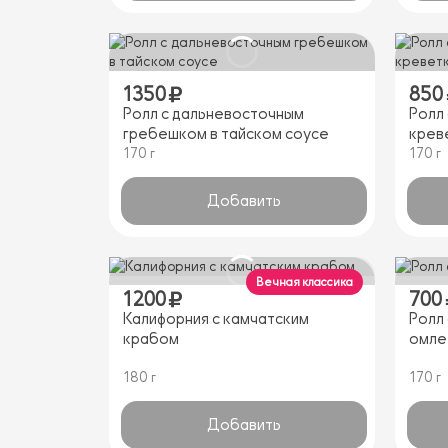
1350
850
Ролл с дальневосточным
Ролл
гребешком в тайском соусе
крев
170 г
170 г
Добавить
Вечная классика
1200
700
Калифорния с камчатским
Ролл 
крабом
омле
180 г
170 г
Добавить