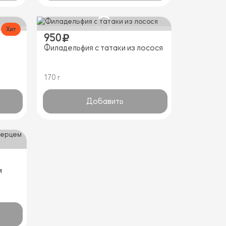
Хит
950
Филадельфия с татаки из лосося
170 г
Добавить
м