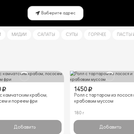
Выберите адрес
И
МИДИИ
САЛАТЫ
СУПЫ
ГОРЯЧЕЕ
ПАСТЫ 
0
1450
 с камчатским крабом,
Ролл с тартаром из лосося 
сем и пореем фри
крабовым муссом
180 г
Добавить
Добавить