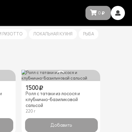
0
И РИЗОТТО
ЛОКАЛЬНАЯ КУХНЯ
РЫБА
ГАДЫ
УС
1500
и
Ролл с татаки из лосося и
клубнично-базиликовой
сальсой
220 г
Добавить