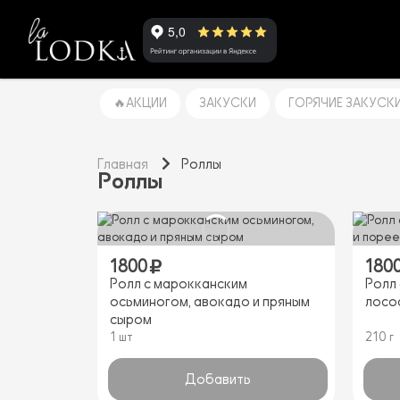
🔥АКЦИИ
ЗАКУСКИ
ГОРЯЧИЕ ЗАКУСК
Главная
Роллы
Роллы
1800
180
Ролл с марокканским
Ролл
осьминогом, авокадо и пряным
лосо
сыром
1 шт
210 г
Добавить