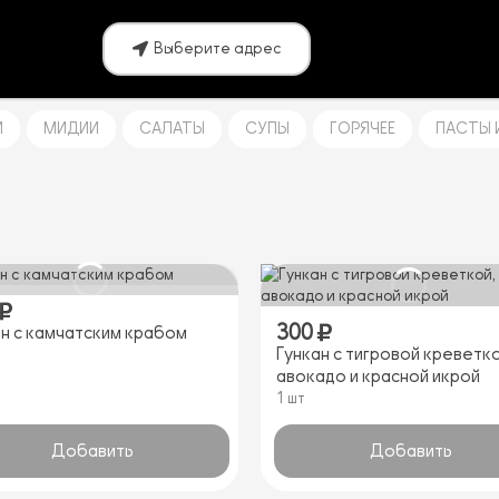
Выберите адрес
И
МИДИИ
САЛАТЫ
СУПЫ
ГОРЯЧЕЕ
ПАСТЫ 
300
ан с камчатским крабом
Гункан с тигровой креветко
авокадо и красной икрой
1 шт
Добавить
Добавить