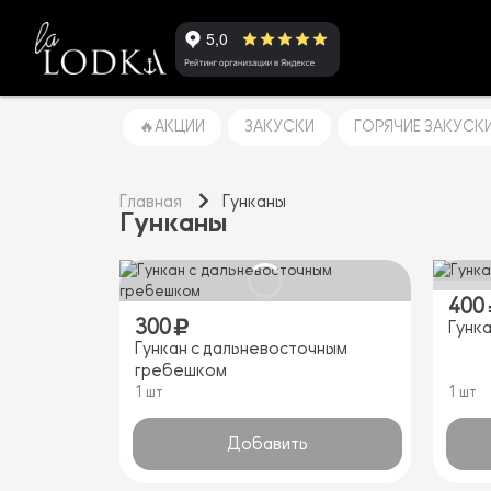
🔥АКЦИИ
ЗАКУСКИ
ГОРЯЧИЕ ЗАКУСК
Главная
Гунканы
Гунканы
400
300
Гунк
Гункан с дальневосточным
гребешком
1 шт
1 шт
Добавить