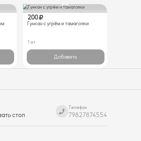
200
ом
Гункан с угрём и тамагояки
1 шт
Добавить
Телефон
ать стол
79827874554