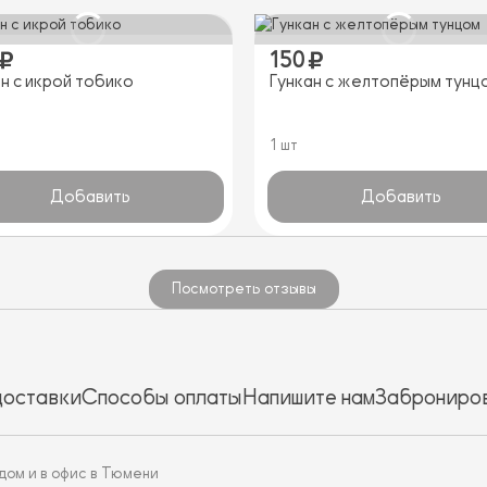
150
н с икрой тобико
Гункан с желтопёрым тунц
1 шт
Добавить
Добавить
Посмотреть отзывы
доставки
Способы оплаты
Напишите нам
Заброниров
дом и в офис в Тюмени