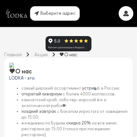
Выберите адрес
Главная
Акции
🖤О нас
🖤О нас
LODKA - это:
самый широкий ассортимент
устри
ц
🦪 в России;
открытый аквариум
с более 4000 моллюсков;
камчатский краб, лобстер, морской ёж и
экзотическая рыба🐡;
поздний завтрак
с бокалом игристого от заведения
до 15:00;
ежедневно по будням
скидка 20%
на все меню
ресторана до 15:00 (только при посещении
ресторана);