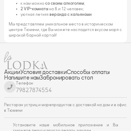
к нам можно
со своим алкоголем
;
2 VIP-комнаты
на 8 и 12 человек;
уютная летняя
веранда с кальянами
.
Мы представляем уникальное место в историческом
центре Тюмени, где Вы можете насладится вкусом моря с
широкой барной картой!
Акции
Условия доставки
Способы оплаты
Напишите нам
Забронировать стол
Телефон
79827874554
Ресторан устриц и морепродуктов с доставкой на дом и в офис
в Тюмени
Установите наше мобильное приложение и Вы
сможете легко и просто делать заказы.