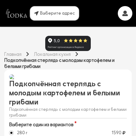
Выберите адрес
Главная
Локальная кухня
Подкопчённая стерлядь с молодым картофелем и
белыми грибами
Подкопчённая стерлядь с
молодым картофелем и белыми
грибами
Подкопчённая стерлядь с молодым картофелем и белыми
грибами
Выберите один из вариантов
280 г
1590