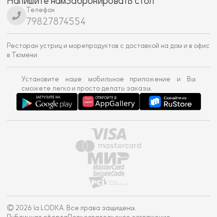
Напишите нам
Забронировать стол
Телефон
79827874554
Ресторан устриц и морепродуктов с доставкой на дом и в офис
в Тюмени
Установите наше мобильное приложение и Вы
сможете легко и просто делать заказы.
© 2026 la LODKA. Все права защищены.